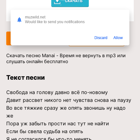
Доступ к музыкальному сервису
muzwild.net
Would like to send you notifications
Слушать
Скачать
Discard
Allow
Скачать песню Manai - Время не вернуть в mp3 или
слушать онлайн бесплатно
Текст песни
Свобода на голову давно всё по-новому
Давит рассвет никого нет чувства снова на паузу
Во все тяжкие сразу же опять звонишь ну надо
же
Пора уж забыть прости нас тут не найти
Если бы свела судьба на опять
Я не согласился бы что-то менять