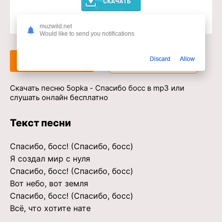
muzwild.net
Доступ к музыкальному сервису
Would like to send you notifications
Discard
Allow
Слушать
Скачать
Скачать песню 5opka - Спасибо босс в mp3 или
слушать онлайн бесплатно
Текст песни
Спасибо, босс! (Спасибо, босс)
Я создал мир с нуля
Спасибо, босс! (Спасибо, босс)
Вот небо, вот земля
Спасибо, босс! (Спасибо, босс)
Всё, что хотите нате