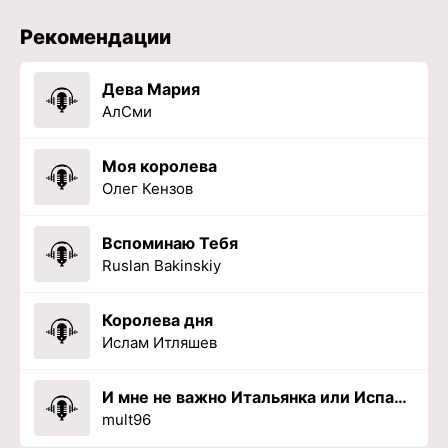
Рекомендации
Дева Мария
АлСми
Моя королева
Олег Кензов
Вспоминаю Тебя
Ruslan Bakinskiy
Королева дня
Ислам Итляшев
И мне не важно Итальянка или Испанка
mult96