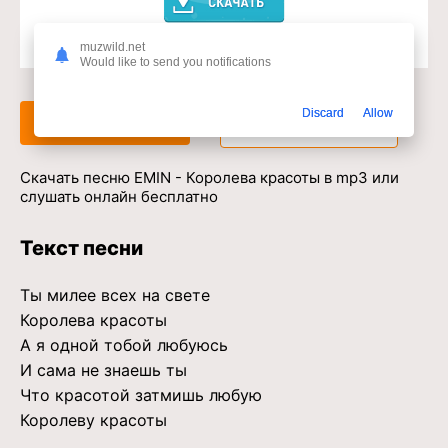
muzwild.net
Доступ к музыкальному сервису
Would like to send you notifications
Discard
Allow
Слушать
Скачать
Скачать песню EMIN - Королева красоты в mp3 или
слушать онлайн бесплатно
Текст песни
Ты милее всех на свете
Королева красоты
А я одной тобой любуюсь
И сама не знаешь ты
Что красотой затмишь любую
Королеву красоты