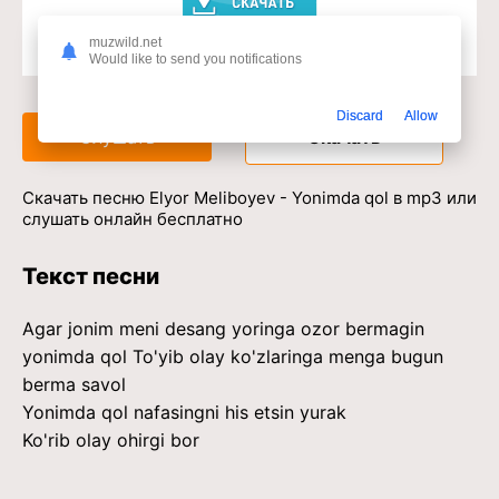
muzwild.net
Would like to send you notifications
Доступ к музыкальному сервису
Discard
Allow
Слушать
Скачать
Скачать песню Elyor Meliboyev - Yonimda qol в mp3 или
слушать онлайн бесплатно
Текст песни
Agar jonim meni desang yoringa ozor bermagin
yonimda qol To'yib olay ko'zlaringa menga bugun
berma savol
Yonimda qol nafasingni his etsin yurak
Ko'rib olay ohirgi bor