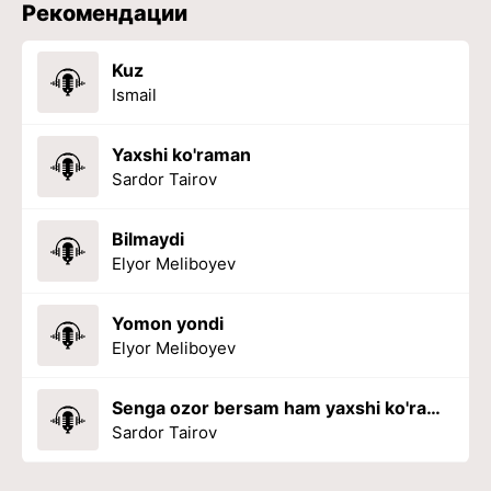
Рекомендации
Kuz
Ismail
Yaxshi ko'raman
Sardor Tairov
Bilmaydi
Elyor Meliboyev
Yomon yondi
Elyor Meliboyev
Senga ozor bersam ham yaxshi ko'raman
Sardor Tairov