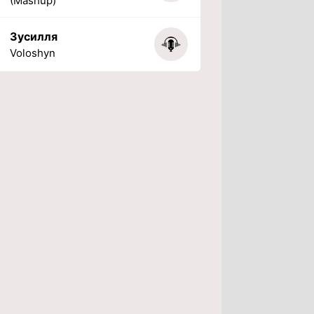
(Mashup)
Зусилля
Voloshyn