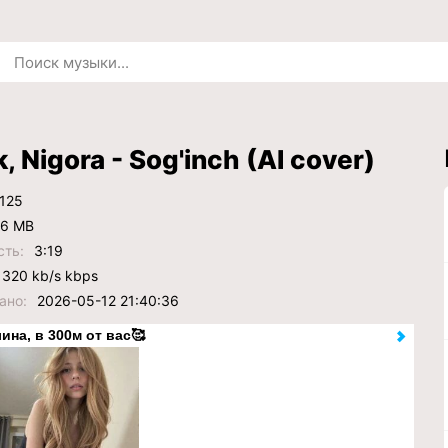
, Nigora - Sog'inch (AI cover)
125
.6 MB
сть:
3:19
320 kb/s kbps
ано:
2026-05-12 21:40:36
ина, в 300м от вас🥰