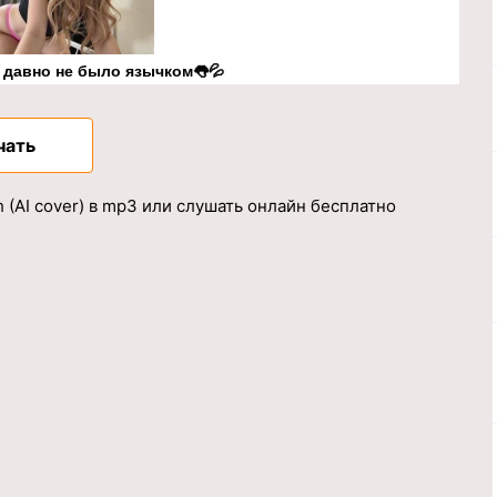
к давно не было язычком👅💦
чать
h (AI cover) в mp3 или слушать онлайн бесплатно