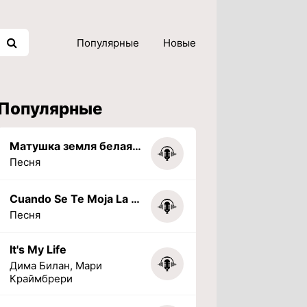
Популярные
Новые
Популярные
Матушка земля белая березонька
Песня
Cuando Se Te Moja La Tarea (PHONK) (Slowed + Reverbed)
Песня
It's My Life
Дима Билан, Мари
Краймбрери