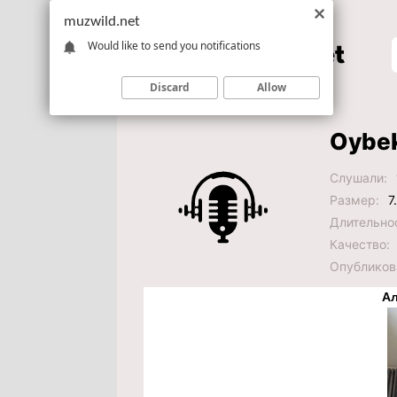
muzwild.net
Would like to send you notifications
Discard
Allow
Oybek
Слушали:
Размер:
7
Длительно
Качество:
Опубликов
Ал