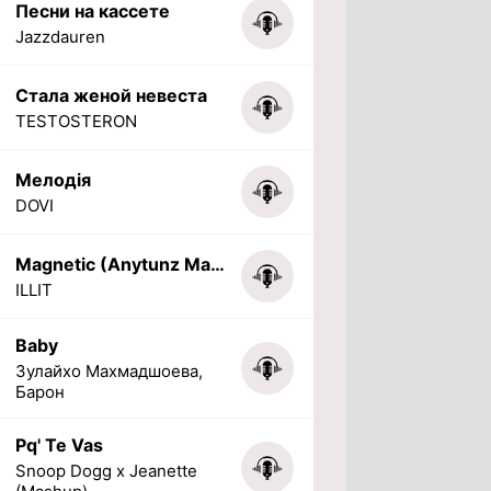
Песни на кассете
Jazzdauren
Стала женой невеста
TESTOSTERON
Мелодія
DOVI
Magnetic (Anytunz Marimba Ringtone)
ILLIT
Baby
Зулайхо Махмадшоева,
Барон
Pq' Te Vas
Snoop Dogg x Jeanette