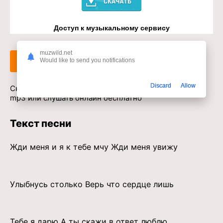
Доступ к музыкальному сервису
muzwild.net
Слушать
Скачать
Would like to send you notifications
Discard
Allow
Скачать песню Медина Елманбетова - Люблю тебя в
mp3 или слушать онлайн бесплатно
Текст песни
Жди меня и я к тебе мчу Жди меня увижу
Улыбнусь столько Верь что сердце лишь
Тебе я дарю А ты скажи в ответ люблю