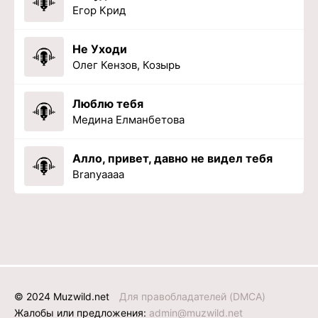
Егор Крид
Не Уходи
Олег Кензов, Козырь
Люблю тебя
Медина Елманбетова
Алло, привет, давно не видел тебя
Branyaaaa
© 2024 Muzwild.net
Для правобладателей (DMCA)
Жалобы или предложения:
admin@muzwild.net