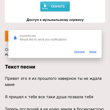
Доступ к музыкальному сервису
Слушать
Скачать
muzwild.net
Would like to send you notifications
Скачать песню Shano - Оглянись сердце плачет тебя
Discard
Allow
ищет малыш в mp3 или слушать онлайн бесплатно
Текст песни
Привет это я из прошлого наверное ты не ждала
меня
Я пришел к тебе все таки душа позвала тебя
Теперь послушай я на краю земли я босикомстою