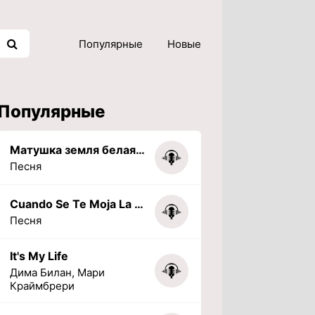
Популярные
Новые
Популярные
Матушка земля белая березонька
Песня
Cuando Se Te Moja La Tarea (PHONK) (Slowed + Reverbed)
Песня
It's My Life
Дима Билан, Мари
Краймбрери